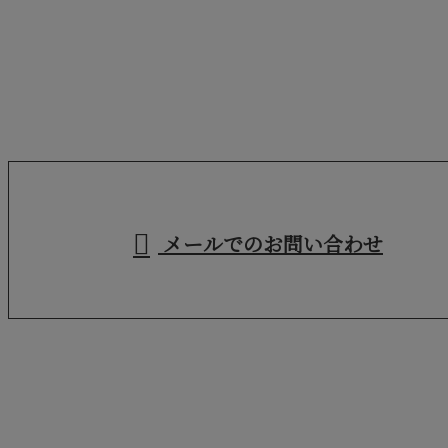
お電話でのお問い合わせ
029-846-2266
茨城県牛久市などで
産業廃棄物収集運
営業時間／9：00～18：00
メールでのお問い合わせ
搬・アスベスト除去なら株式会社Suncrewへ
ホーム
業務案内
施工実績
各種募集