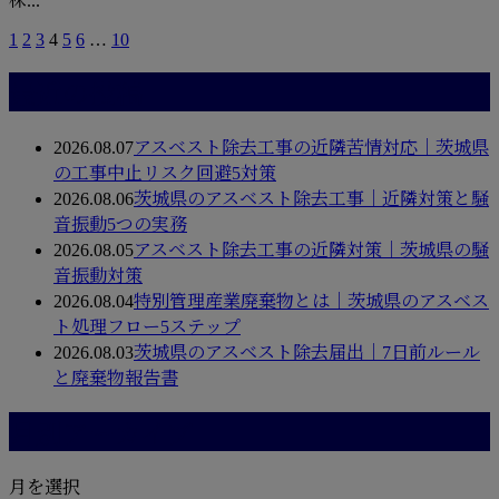
株...
1
2
3
4
5
6
…
10
最近の投稿
2026.08.07
アスベスト除去工事の近隣苦情対応｜茨城県
の工事中止リスク回避5対策
2026.08.06
茨城県のアスベスト除去工事｜近隣対策と騒
音振動5つの実務
2026.08.05
アスベスト除去工事の近隣対策｜茨城県の騒
音振動対策
2026.08.04
特別管理産業廃棄物とは｜茨城県のアスベス
ト処理フロー5ステップ
2026.08.03
茨城県のアスベスト除去届出｜7日前ルール
と廃棄物報告書
月別アーカイブ
月を選択