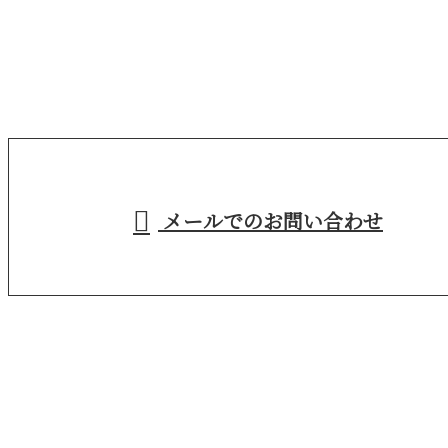
お電話でのお問い合わせ
029-846-2266
茨城県牛久市などで
産業廃棄物収集運
営業時間／9：00～18：00
メールでのお問い合わせ
搬・アスベスト除去なら株式会社Suncrewへ
ホーム
業務案内
施工実績
各種募集
ブログ