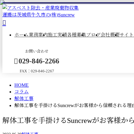
column
コ
ホーム
業務案内
施工実績
各種募集
ブログ
会社概要
サイト
ラ
お問い合わせ
ム
029-846-2266
FAX：029-846-2267
HOME
メールフォーム
コラム
解体工事
解体工事を手掛けるSuncrewがお客様から信頼される理
解体工事を手掛けるSuncrewがお客様