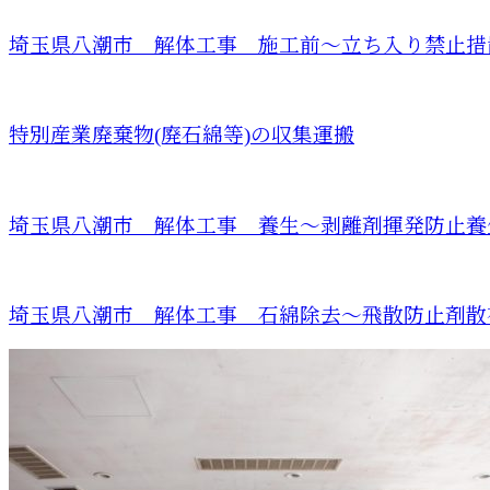
埼玉県八潮市 解体工事 施工前～立ち入り禁止措
特別産業廃棄物(廃石綿等)の収集運搬
埼玉県八潮市 解体工事 養生～剥離剤揮発防止養
埼玉県八潮市 解体工事 石綿除去～飛散防止剤散